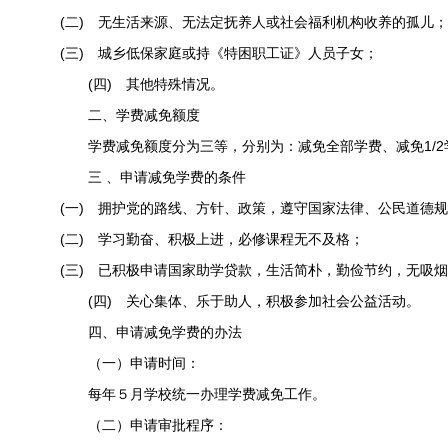
(
二
)
无生活来源、无法定抚养人或社会福利机构收养的孤儿；
(
三
)
城乡低保家庭或持《特困职工证》人员子女；
(
四
)
其他特殊情况。
二、学费减免额度
学费减免额度分为三等，分别为：减免全部学费、减免
1/2
三 、申请减免学费的条件
(
一
)
拥护党的路线、方针、政策，遵守国家法律、公民道德规
(
二
)
学习勤奋、积极上进，必修课程无不及格；
(
三
)
已积极申请国家助学贷款，生活简朴，勤俭节约，无吸烟
(
四
)
关心集体、乐于助人，积极参加社会公益活动。
四、申请减免学费的办法
（一）申请时间：
每年５月学校统一办理学费减免工作。
（二）申请审批程序：