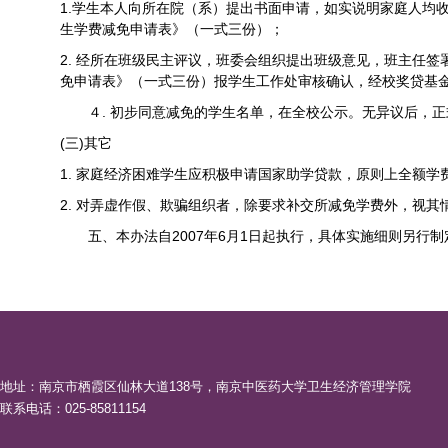
1.
学生本人向所在院（系）提出书面申请，如实说明家庭人均
生学费减免申请表》（一式三份）；
2.
经所在班级民主评议，班委会组织提出班级意见，班主任
免申请表》（一式三份）报学生工作处审核确认，经校奖贷基
４
.
初步同意减免的学生名单，在全校公示。无异议后，正
(
三
)
其它
1.
家庭经济困难学生应积极申请国家助学贷款，原则上全额学
2.
对弄虚作假、欺骗组织者，除要求补交所减免学费外，视其
五、本办法自
2007
年
6
月
1
日起执行，具体实施细则另行制
地址：南京市栖霞区仙林大道138号，南京中医药大学卫生经济管理学院
联系电话：025-85811154