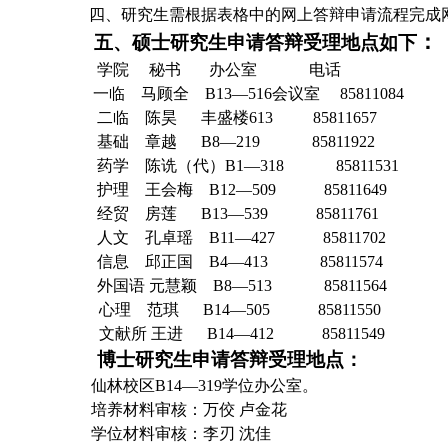
四、研究生需根据表格中的网上答辩申请流程完成
：
五、硕士研究生申请答辩受理地点如下
学院 秘书 办公室 
一临 马顾全 B13—516会议室 8
二临 陈昊 丰盛楼613 8
基础 章越 B8—219 8581
药学 陈诜（代）B1—318 85
护理 王会梅 B12—509 858
经贸 房莲 B13—539 858
人文 孔卓瑶 B11—427 858
信息 邱正国 B4—413 858
外国语 元慧颖 B8—513 858
心理 范琪 B14—505 85811550
文献所 王进 B14—412 85811549
博士研究生申请答辩受理地点：
仙林校区B14—319学位办公室。
培养材料审核：万佼 卢金花
学位材料审核：李刃 沈佳