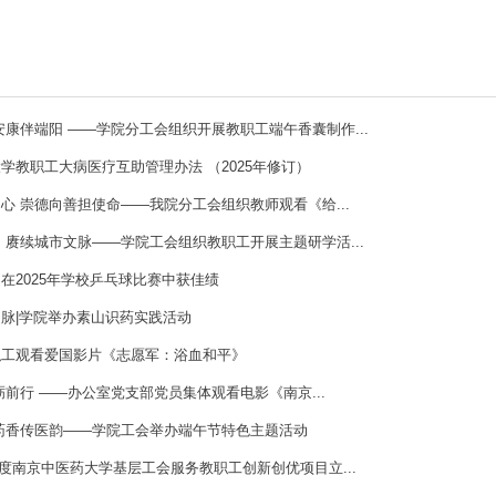
安康伴端阳 ——学院分工会组织开展教职工端午香囊制作...
学教职工大病医疗互助管理办法 （2025年修订）
心 崇德向善担使命——我院分工会组织教师观看《给...
 赓续城市文脉——学院工会组织教职工开展主题研学活...
在2025年学校乒乓球比赛中获佳绩
脉|学院举办素山识药实践活动
职工观看爱国影片《志愿军：浴血和平》
砺前行 ——办公室党支部党员集体观看电影《南京...
药香传医韵——学院工会举办端午节特色主题活动
5 年度南京中医药大学基层工会服务教职工创新创优项目立...