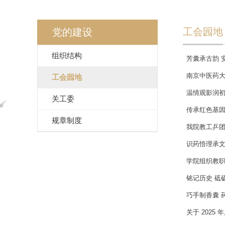
工会园地
党的建设
组织结构
芳囊承古韵 
南京中医药大
工会园地
温情观影润初
关工委
传承红色基因
规章制度
我院教工乒团
识药悟理承文
学院组织教
铭记历史 砥
巧手制香囊 
关于 202